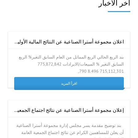
أخر الأخبار
اعلان مجموعة أسترا الصناعية عن النتائج المالية الأولية للفترة المنتهية في 2026-06-30 ( ستة أشهر )
بند الربع الحالي الربع المماثل من العام السابق التغير% الربع
السابق التغير % المبيعات/الايرادات 775,872,842
715,112,301 8.496 790,
اقرأ المزيد
إعلان مجموعة أسترا الصناعية عن نتائج اجتماع الجمعية العامة العادية (الاجتماع الأول )
بند توضيح مقدمة يسر مجلس إدارة مجموعة أسترا الصناعية
أن يعلن للمساهمين الكرام عن نتائج اجتماع الجمعية العامة