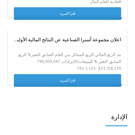
العادية للعام المال
اقرأ المزيد
اعلان مجموعة أسترا الصناعية عن النتائج المالية الأولية للفترة المنتهية في 2026-03-31 ( ثلاثة أشهر )
بند الربع الحالي الربع المماثل من العام السابق التغير% الربع
السابق التغير % المبيعات/الايرادات 790,909,047
833,728,170 -5.135 791
اقرأ المزيد
الإدارة