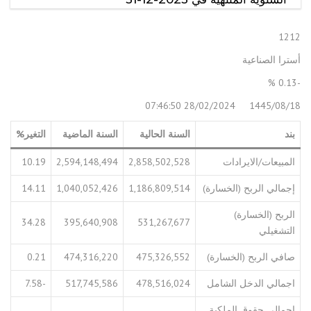
1212
أسترا الصناعية
-0.13 %
1445/08/18 28/02/2024 07:46:50
بند
السنة الحالية
السنة الماضية
التغير%
المبيعات/الايرادات
2,858,502,528
2,594,148,494
10.19
إجمالي الربح (الخسارة)
1,186,809,514
1,040,052,426
14.11
الربح (الخسارة)
34.28
395,640,908
531,267,677
التشغيلي
صافي الربح (الخسارة)
475,326,552
474,316,220
0.21
اجمالي الدخل الشامل
478,516,024
517,745,586
-7.58
إجمالي حقوق الملكية