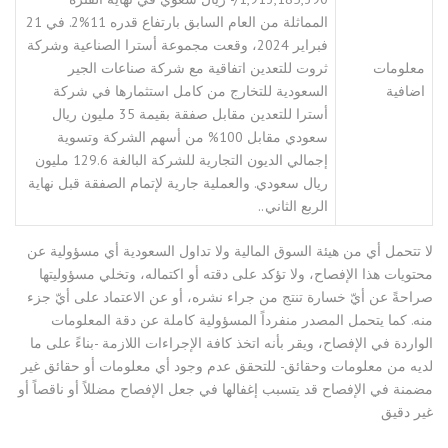
المماثلة من العام السابق بارتفاع قدره 11%2. في 21
فبراير 2024، وقعت مجموعة أسترا الصناعية وشركة
معلومات
ثروت للتعدين اتفاقية مع شركة صناعات الجير
اضافية
السعودية للتخارج من كامل استثمارها في شركة
أسترا للتعدين مقابل صفقة بقيمة 35 مليون ريال
سعودي مقابل 100% من أسهم الشركة وتسوية
إجمالي الديون التجارية للشركة البالغة 129.6 مليون
ريال سعودي. والعملية جارية لإتمام الصفقة قبل نهاية
الربع الثاني..
لا تتحمل أي من هيئة السوق المالية ولا تداول السعودية أي مسؤولية عن
محتويات هذا الإفصاح، ولا تؤكد على دقته أو اكتماله، وتخلي مسؤوليتها
صراحةً عن أيّ خسارة تنتج من جراء نشره، أو عن الاعتماد على أيّ جزء
منه. كما يتحمل المصدر منفرداً المسؤولية كاملة عن دقة المعلومات
الواردة في الإفصاح، ويقر بأنه اتخذ كافة الإجراءات اللازمة -بناءً على ما
لديه من معلومات وحقائق- للتحقق عدم وجود أي معلومات أو حقائق غير
مضمنة في الإفصاح قد يتسبب إغفالها في جعل الإفصاح مضللاً أو ناقصاً أو
غير دقيق