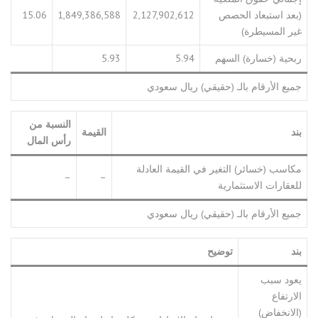
(بعد استبعاد الحصص
2,127,902,612
1,849,386,588
15.06
غير المسيطرة)
ربحية (خسارة) السهم
5.94
5.93
جميع الأرقام بالـ (حقيقي) ريال سعودي
النسبة من
بند
القيمة
رأس المال
مكاسب (خسائر) التغير في القيمة العادلة
–
–
للعقارات الاستثمارية
جميع الأرقام بالـ (حقيقي) ريال سعودي
بند
توضيح
يعود سبب
الارتفاع
(الانخفاض)