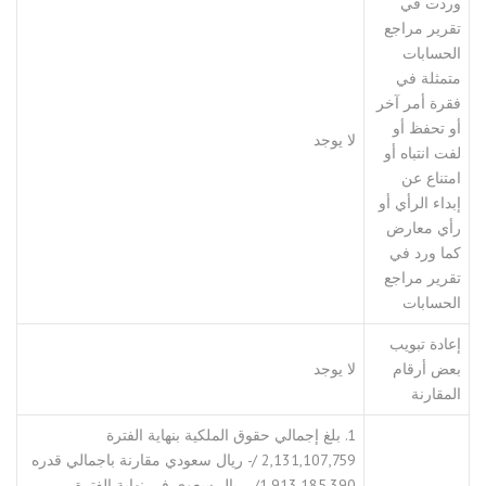
وردت في
تقرير مراجع
الحسابات
متمثلة في
فقرة أمر آخر
أو تحفظ أو
لا يوجد
لفت انتباه أو
امتناع عن
إبداء الرأي أو
رأي معارض
كما ورد في
تقرير مراجع
الحسابات
إعادة تبويب
بعض أرقام
لا يوجد
المقارنة
1. بلغ إجمالي حقوق الملكية بنهاية الفترة
2,131,107,759 /- ريال سعودي مقارنة باجمالي قدره
1,913,185,390/- ريال سعوي في نهاية الفترة