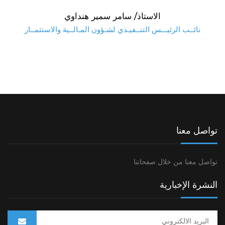
الاستاذ/ سامر سمير هنداوي
نائــب الرئيـــس التنــفيـذي لشـؤون المـالــية والاستثمــار
تواصل معنا
تواصل معنا من خلال صفحاتنا
النشرة الإخبارية