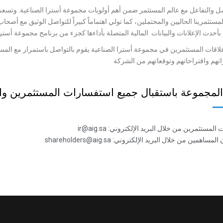
صل والتفاعل مع عالم المستثمر ضمن أهم أولويات مجموعة أسترا الصناعية. وت
مستثمرينا الحاليين والمحتملين، كما تولي اهتماماً كبيراً للتواصل الوثيق مع أص
بأحدث الإعلانات والبيانات المالية المتصلة بأداءها كجزء من برنامج مجموعة أستر
اقات المستثمرين في مجموعة أسترا الصناعية يقوم بالتواصل باستمرار مع المساه
تهم واقتراحاتهم وتوقعاتهم من الشركة
لمجموعة باستقبال جميع استفسارات المستثمرين وا
المستثمرين من خلال البريد الإلكتروني: ir@aig.sa
ساهمين من خلال البريد الإلكتروني: shareholders@aig.sa