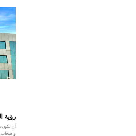
رؤية ا
أن نكون ر
وأصحاب ال