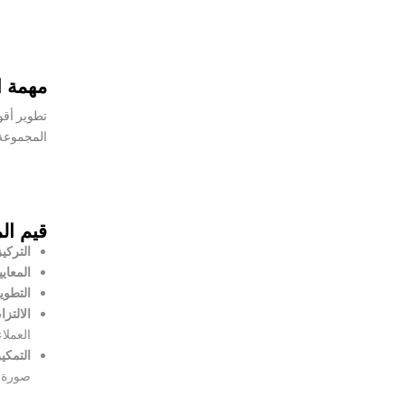
مهمة ا
تطوير أقو
المجموعة 
قيم ال
التركيز
المعايي
التطوي
الالتزا
العملاء
التمكي
صورة، 